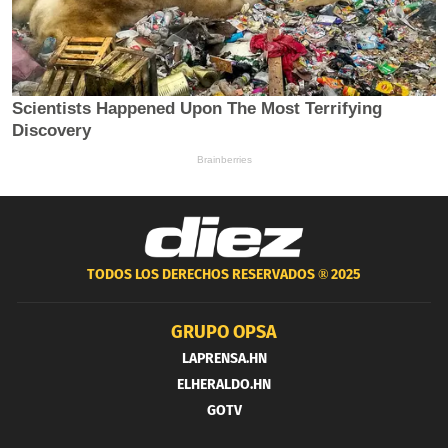
TODOS LOS DERECHOS RESERVADOS ®
2025
GRUPO OPSA
LAPRENSA.HN
ELHERALDO.HN
GOTV