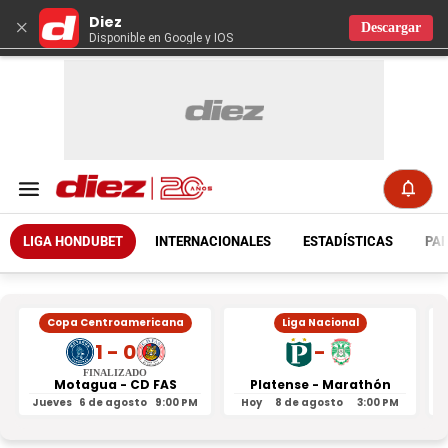
Diez
×
Descargar
Disponible en Google y IOS
LIGA HONDUBET
INTERNACIONALES
ESTADÍSTICAS
PAR
Copa Centroamericana
Liga Nacional
1 - 0
-
FINALIZADO
Motagua - CD FAS
Platense - Marathón
Jueves
6 de agosto
9:00 PM
Hoy
8 de agosto
3:00 PM