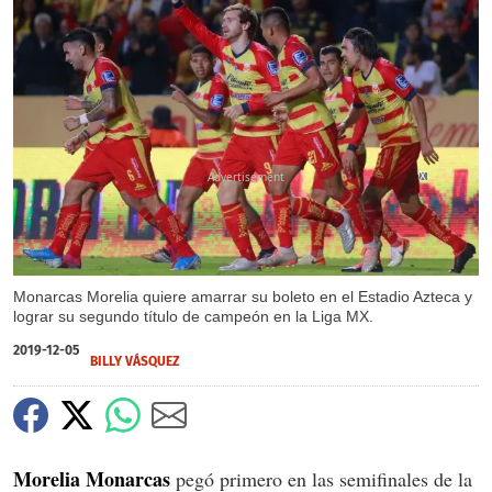
X
X
X
Monarcas Morelia quiere amarrar su boleto en el Estadio Azteca y
lograr su segundo título de campeón en la Liga MX.
2019-12-05
BILLY VÁSQUEZ
Morelia Monarcas
pegó primero en las semifinales de la