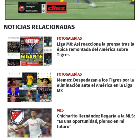
0
NOTICIAS
RELACIONADAS
seconds
of
1
FOTOGALERÍAS
minute,
Liga MX: Así reacciona la prensa tras la
34
épica remontada del América sobre
seconds
Tigres
FOTOGALERÍAS
Memes: Despedazan a los Tigres por la
eliminación ante el América en la Liga
MX
MLS
Chicharito Hernández llegaría a la MLS:
''Es una oportunidad, pienso en mi
futuro''