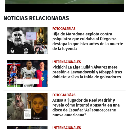
0
NOTICIAS
RELACIONADAS
seconds
of
4
FOTOGALERÍAS
minutes,
Hija de Maradona explota contra
4
psiquiatra que cuidaba al Diego: se
seconds
destapa lo que hizo antes de la muerte
de la leyenda
INTERNACIONALES
Pichichi La Liga: Julián Álvarez mete
presión a Lewandowski y Mbappé tras
doblete; así va la tabla de goleadores
FOTOGALERÍAS
Acusa a 'jugador de Real Madrid' y
revela cómo intentó abusarla en una
disco de España: "Así somos; carne
nueva americana"
INTERNACIONALES