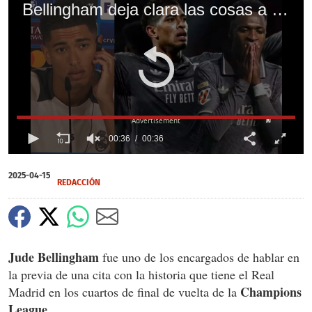
Bellingham deja clara las cosas a Vinicius y qué se dice en el vestuario sobre la remontada: "Hay que ser sinceros"
X
00:36
00:36
0
of
2025-04-15
36
REDACCIÓN
seconds
Jude Bellingham
fue uno de los encargados de hablar en
la previa de una cita con la historia que tiene el Real
Champions
Madrid en los cuartos de final de vuelta de la
League.