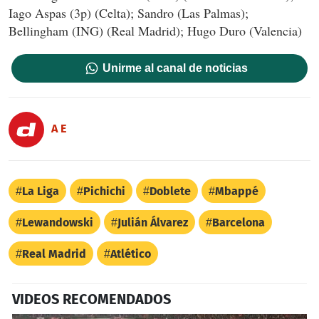
Iago Aspas (3p) (Celta); Sandro (Las Palmas);
Bellingham (ING) (Real Madrid); Hugo Duro (Valencia)
Unirme al canal de noticias
A E
La Liga
Pichichi
Doblete
Mbappé
Lewandowski
Julián Álvarez
Barcelona
Real Madrid
Atlético
VIDEOS RECOMENDADOS