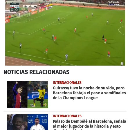
0
NOTICIAS
RELACIONADAS
seconds
of
31
INTERNACIONALES
seconds
Guirassy tuvo la noche de su vida, pero
Barcelona festaja el pase a semifinales
de la Champions League
INTERNACIONALES
Palazo de Dembélé al Barcelona, señala
al mejor jugador de la historia y esto