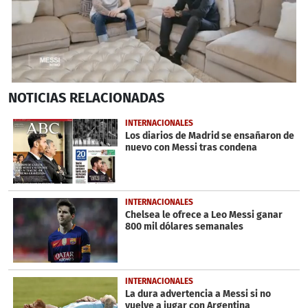
0
NOTICIAS
RELACIONADAS
seconds
of
1
INTERNACIONALES
minute,
Los diarios de Madrid se ensañaron de
57
nuevo con Messi tras condena
seconds
INTERNACIONALES
Chelsea le ofrece a Leo Messi ganar
800 mil dólares semanales
INTERNACIONALES
La dura advertencia a Messi si no
vuelve a jugar con Argentina