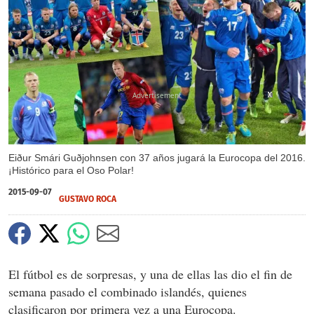
X
X
X
X
Eiður Smári Guðjohnsen con 37 años jugará la Eurocopa del 2016.
¡Histórico para el Oso Polar!
2015-09-07
GUSTAVO ROCA
El fútbol es de sorpresas, y una de ellas las dio el fin de
semana pasado el combinado islandés, quienes
clasificaron por primera vez a una Eurocopa.