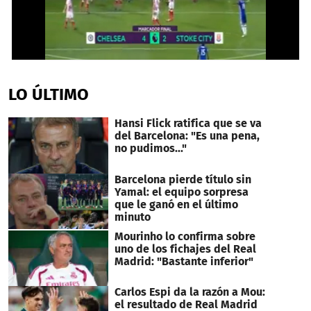
0
seconds
of
LO ÚLTIMO
1
minute,
53
Hansi Flick ratifica que se va
seconds
del Barcelona: "Es una pena,
no pudimos..."
Barcelona pierde título sin
Yamal: el equipo sorpresa
que le ganó en el último
minuto
Mourinho lo confirma sobre
uno de los fichajes del Real
Madrid: "Bastante inferior"
Carlos Espi da la razón a Mou:
el resultado de Real Madrid