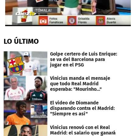
0
seconds
of
LO ÚLTIMO
1
minute,
9
Golpe certero de Luis Enrique:
seconds
se va del Barcelona para
jugar en el PSG
Vinicius manda el mensaje
que todo Real Madrid
esperaba: "Mourinho..."
El video de Diomande
disparando contra el Madrid:
"Siempre es así"
Vinicius renovó con el Real
Madrid: el salario que ganará