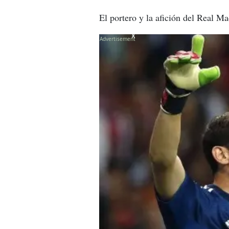
El portero y la afición del Real Ma
X
X