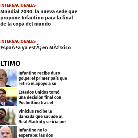
INTERNACIONALES
Mundial 2030: la nueva sede que
propone Infantino para la final
de la copa del mundo
INTERNACIONALES
EspaÃ±a ya estÃ¡ en MÃ©xico
ÚLTIMO
Infantino recibe duro
golpe: el primer país que
retiró el apoyo a su
reelección
Estados Unidos tomó
una decisión final con
Pochettino tras el
Mundial
Vinicius recibe la
llamada que sacude al
Real Madrid y se iría por
este salario
Infantino no lo
esperaba: las dos