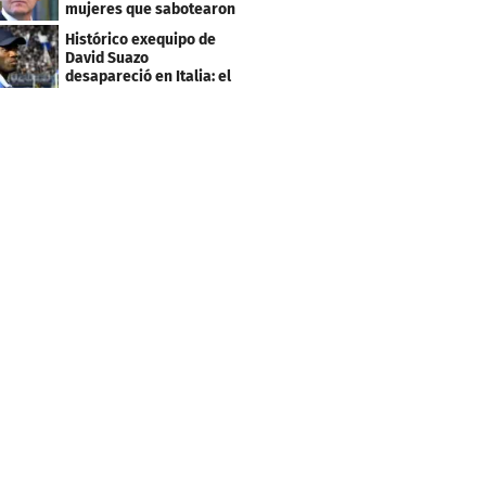
mujeres que sabotearon
sus planes con el
Histórico exequipo de
Mundial
David Suazo
desapareció en Italia: el
fin de una era