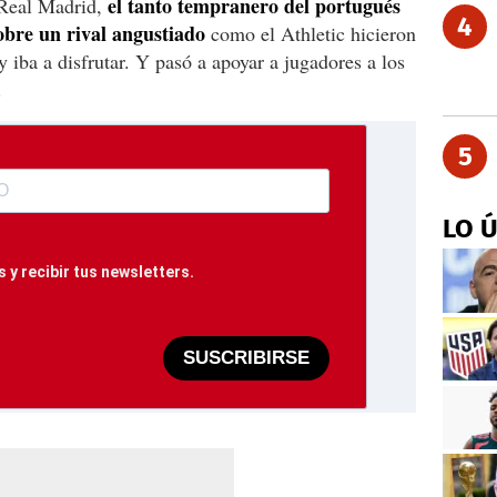
el tanto tempranero del portugués
 Real Madrid,
4
obre un rival angustiado
como el Athletic hicieron
 iba a disfrutar. Y pasó a apoyar a jugadores a los
.
5
LO 
 y recibir tus newsletters.
SUSCRIBIRSE