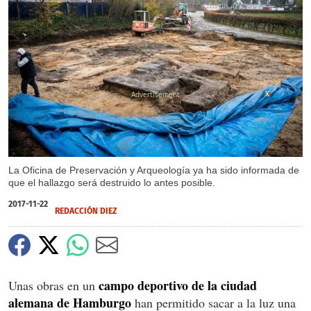
X
X
X
La Oficina de Preservación y Arqueología ya ha sido informada de
que el hallazgo será destruido lo antes posible.
2017-11-22
REDACCIÓN DIEZ
campo deportivo de la ciudad
Unas obras en un
alemana de Hamburgo
han permitido sacar a la luz una