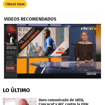
West Ham
VIDEOS RECOMENDADOS
0
seconds
of
LO ÚLTIMO
6
minutes,
5
Duro comunicado de UEFA,
seconds
Concacaf y AFC contra la FIFA: