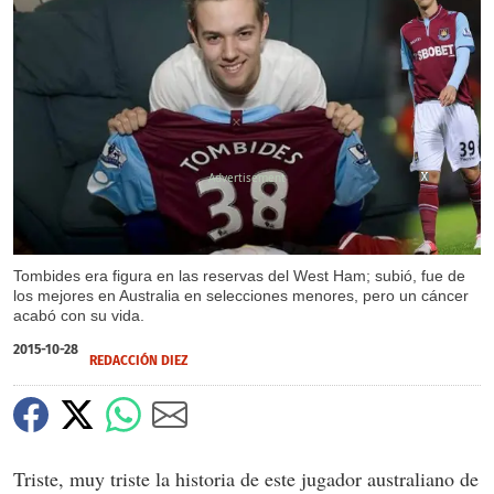
X
X
X
X
X
Tombides era figura en las reservas del West Ham; subió, fue de
los mejores en Australia en selecciones menores, pero un cáncer
acabó con su vida.
2015-10-28
REDACCIÓN DIEZ
Triste, muy triste la historia de este jugador australiano de