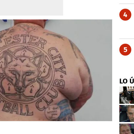
4
5
LO 