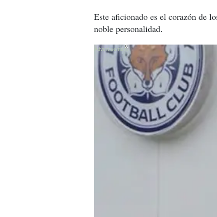
Este aficionado es el corazón de lo
noble personalidad.
X
X
X