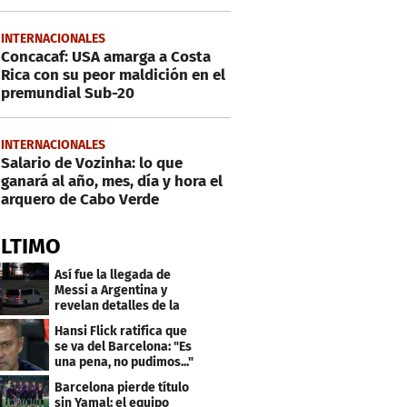
INTERNACIONALES
Concacaf: USA amarga a Costa
Rica con su peor maldición en el
premundial Sub-20
INTERNACIONALES
Salario de Vozinha: lo que
ganará al año, mes, día y hora el
arquero de Cabo Verde
ÚLTIMO
Así fue la llegada de
Messi a Argentina y
revelan detalles de la
despedida de su padre
Hansi Flick ratifica que
se va del Barcelona: "Es
una pena, no pudimos..."
Barcelona pierde título
sin Yamal: el equipo