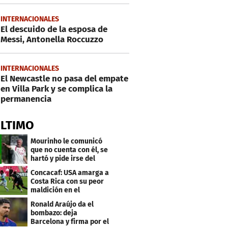
INTERNACIONALES
El descuido de la esposa de
Messi, Antonella Roccuzzo
INTERNACIONALES
El Newcastle no pasa del empate
en Villa Park y se complica la
permanencia
ÚLTIMO
Mourinho le comunicó
que no cuenta con él, se
hartó y pide irse del
Real Madrid
Concacaf: USA amarga a
Costa Rica con su peor
maldición en el
premundial Sub-20
Ronald Araújo da el
bombazo: deja
Barcelona y firma por el