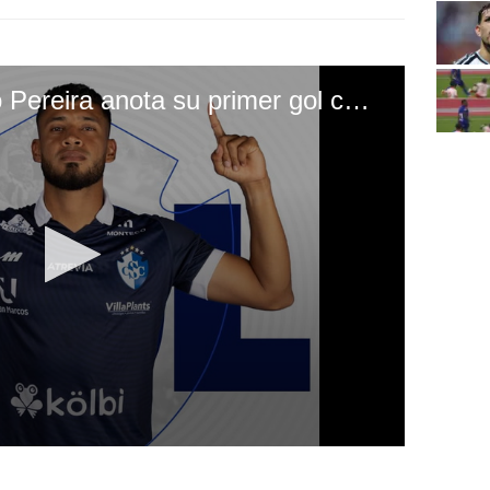
El hondureño Marcelo Pereira anota su primer gol con el Cartaginés de Costa Rica