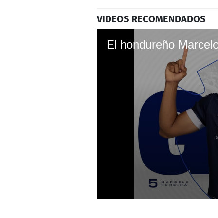
VIDEOS RECOMENDADOS
0
seconds
of