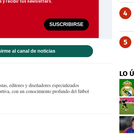
 y recibir tus newsletters.
4
SUSCRIBIRSE
5
irme al canal de noticias
LO 
tas, editores y diseñadores especializados
ortiva, con un conocimiento profundo del fútbol