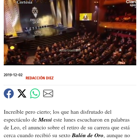
X
0
of
2019-12-02
2
REDACCIÓN DIEZ
minutes,
30
seconds
Increíble pero cierto; los que han disfrutado del
espectáculo de
Messi
este lunes escucharon en palabras
de Leo, el anuncio sobre el retiro de su carrera que está
cerca cuando recibió su sexto
Balón de Oro
, aunque no