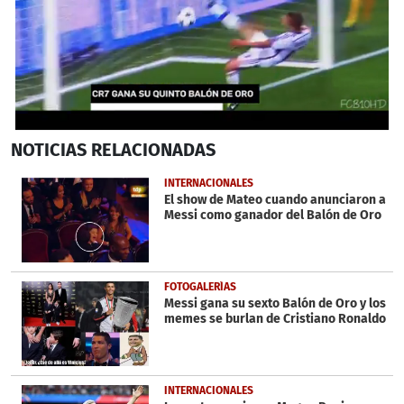
0
NOTICIAS
RELACIONADAS
seconds
of
53
INTERNACIONALES
seconds
El show de Mateo cuando anunciaron a
Messi como ganador del Balón de Oro
FOTOGALERÍAS
Messi gana su sexto Balón de Oro y los
memes se burlan de Cristiano Ronaldo
INTERNACIONALES