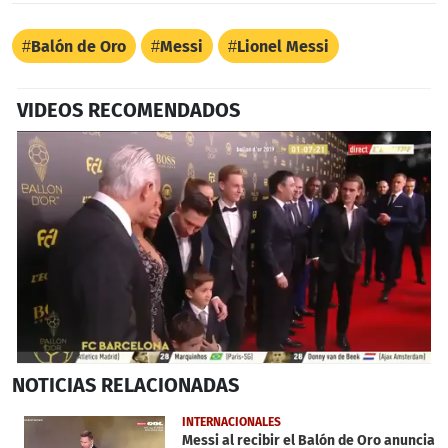
Balón de Oro
Messi
Lionel Messi
VIDEOS RECOMENDADOS
0
NOTICIAS
RELACIONADAS
seconds
of
43
INTERNACIONALES
seconds
Messi al recibir el Balón de Oro anuncia