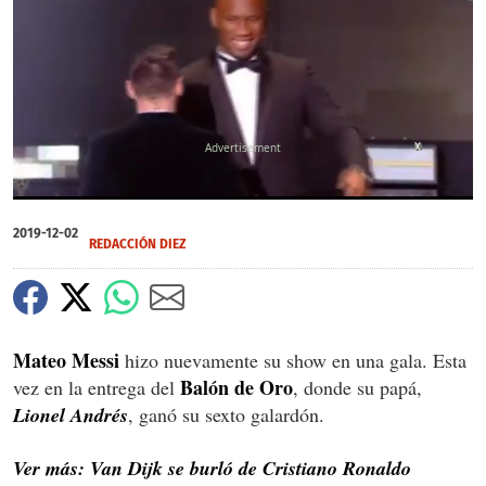
X
0
of
2019-12-02
58
REDACCIÓN DIEZ
seconds
Mateo Messi
hizo nuevamente su show en una gala. Esta
Balón de Oro
vez en la entrega del
, donde su papá,
Lionel Andrés
, ganó su sexto galardón.
Ver más: Van Dijk se burló de Cristiano Ronaldo