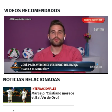
VIDEOS RECOMENDADOS
0
NOTICIAS
RELACIONADAS
seconds
of
1
INTERNACIONALES
minute,
Marcelo: 'Cristiano merece
46
el BalÃ³n de Oroâ
seconds