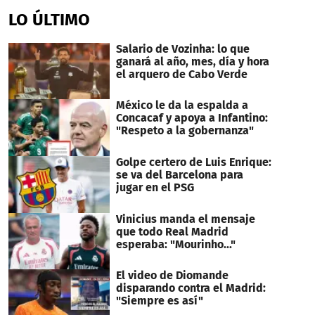
seconds
of
LO ÚLTIMO
28
seconds
Salario de Vozinha: lo que
ganará al año, mes, día y hora
el arquero de Cabo Verde
México le da la espalda a
Concacaf y apoya a Infantino:
"Respeto a la gobernanza"
Golpe certero de Luis Enrique:
se va del Barcelona para
jugar en el PSG
Vinicius manda el mensaje
que todo Real Madrid
esperaba: "Mourinho..."
El video de Diomande
disparando contra el Madrid:
"Siempre es así"