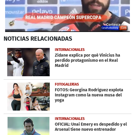
0
NOTICIAS
RELACIONADAS
seconds
of
1
INTERNACIONALES
minute,
Zidane explica por qué Vinicius ha
53
perdido protagonismo en el Real
seconds
Madrid
FOTOGALERÍAS
FOTOS: Georgina Rodríguez explota
Instagram como la nueva musa del
yoga
INTERNACIONALES
OFICIAL: Unai Emery es despedido y el
Arsenal tiene nuevo entrenador