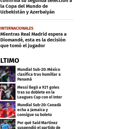
confirma su segunda selección a
la Copa del Mundo de
Uzbekistán y Azerbaiyán
INTERNACIONALES
Mientras Real Madrid espera a
Diomandé, esta es la decisión
que tomó el jugador
ÚLTIMO
Mundial Sub-20: México
clasifica tras humillar a
Panamá
Messi llegó a 921 goles
tras su doblete en la
Leagues Cup con el Inter
Miami
Mundial Sub-20: Canadá
echa a Jamaica y
consigue su boleto
Por qué Said Martínez
suspendió el partido de