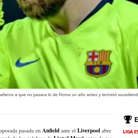
pañeros a que no pasara lo de Roma un año antes y terminó sucediend
Anfield
Liverpool
mporada pasada en
ante el
abre
LIGA 
Lionel Messi
revelado las palabras de
antes de ese