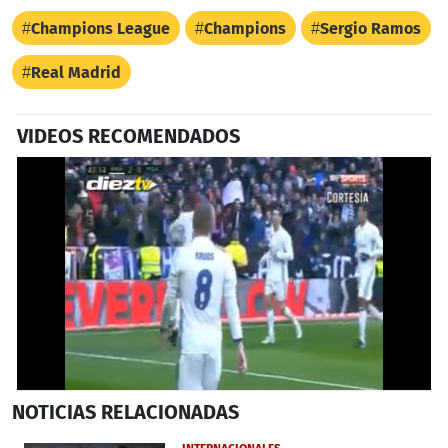
Champions League
Champions
Sergio Ramos
Real Madrid
VIDEOS RECOMENDADOS
0
NOTICIAS
RELACIONADAS
seconds
of
39