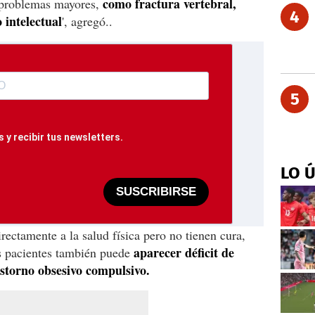
como fractura vertebral,
 problemas mayores,
4
o intelectual
', agregó..
5
 y recibir tus newsletters.
LO 
SUSCRIBIRSE
irectamente a la salud física pero no tienen cura,
aparecer déficit de
os pacientes también puede
astorno obsesivo compulsivo.