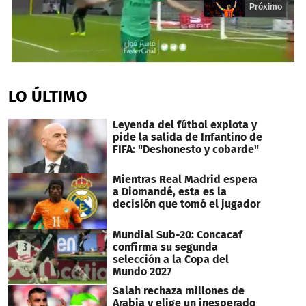
Próximo
0
seconds
of
LO ÚLTIMO
14
seconds
Leyenda del fútbol explota y
pide la salida de Infantino de
FIFA: "Deshonesto y cobarde"
Mientras Real Madrid espera
a Diomandé, esta es la
decisión que tomó el jugador
Mundial Sub-20: Concacaf
confirma su segunda
selección a la Copa del
Mundo 2027
Salah rechaza millones de
Arabia y elige un inesperado