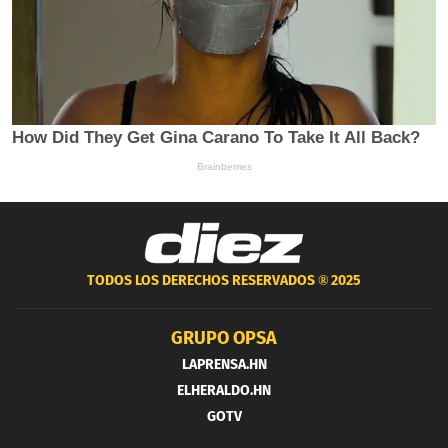
TODOS LOS DERECHOS RESERVADOS ®
2025
GRUPO OPSA
LAPRENSA.HN
ELHERALDO.HN
GOTV