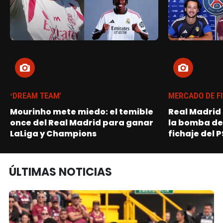
‘DREAM TEAM'
MERCADO DE F
Mourinho mete miedo: el temible
Real Madrid
once del Real Madrid para ganar
la bomba de 
LaLiga y Champions
fichaje del 
ÚLTIMAS NOTICIAS