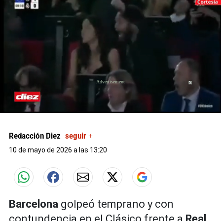
X
0
seconds
of
Redacción Diez
seguir +
0
seconds
10 de mayo de 2026 a las 13:20
Barcelona
golpeó temprano y con
contundencia en el Clásico frente a
Real