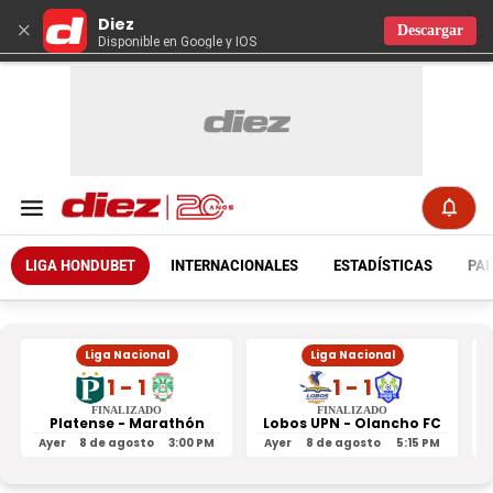
Diez
×
Descargar
Disponible en Google y IOS
LIGA HONDUBET
INTERNACIONALES
ESTADÍSTICAS
PAR
Liga Nacional
Liga Nacional
1 - 1
1 - 1
FINALIZADO
FINALIZADO
Platense - Marathón
Lobos UPN - Olancho FC
R
Ayer
8 de agosto
3:00 PM
Ayer
8 de agosto
5:15 PM