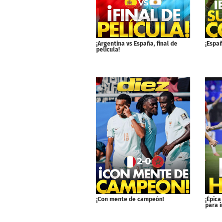
¡Espa
¡Argentina vs España, final de
película!
¡Con mente de campeón!
¡Épica
para i