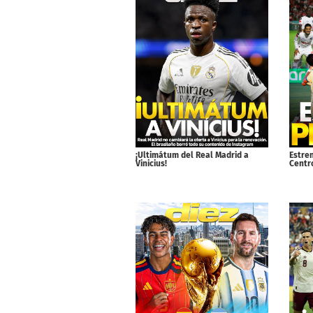
¡Ultimátum del Real Madrid a
Estre
Vinicius!
Centr