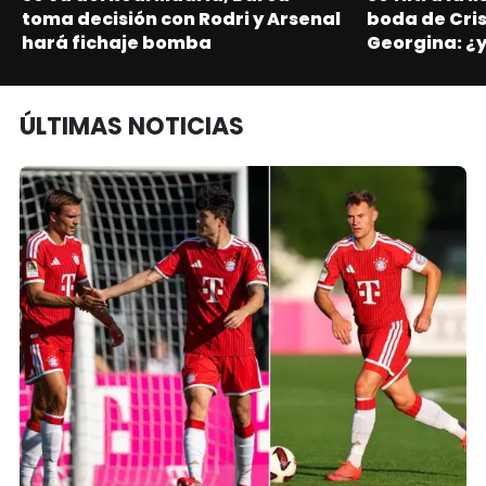
toma decisión con Rodri y Arsenal
boda de Cris
hará fichaje bomba
Georgina: ¿y
ÚLTIMAS NOTICIAS