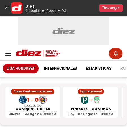
Diez
×
Descargar
Disponible en Google y IOS
LIGA HONDUBET
INTERNACIONALES
ESTADÍSTICAS
PAR
Copa Centroamericana
Liga Nacional
1 - 0
-
FINALIZADO
Motagua - CD FAS
Platense - Marathón
Jueves
6 de agosto
9:00 PM
Hoy
8 de agosto
3:00 PM