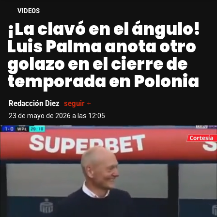
VIDEOS
¡La clavó en el ángulo!
Luis Palma anota otro
golazo en el cierre de
temporada en Polonia
Redacción Diez
seguir +
23 de mayo de 2026 a las 12:05
Más Videos
01:53
Próximo en 10
Luis Palma anota gol,
da asistencia y es
expulsado en locura