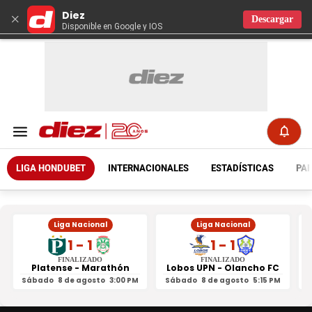
Diez
×
Descargar
Disponible en Google y IOS
LIGA HONDUBET
INTERNACIONALES
ESTADÍSTICAS
PAR
Liga Nacional
Liga Nacional
1 - 1
1 - 1
FINALIZADO
FINALIZADO
Platense - Marathón
Lobos UPN - Olancho FC
R
Sábado
8 de agosto
3:00 PM
Sábado
8 de agosto
5:15 PM