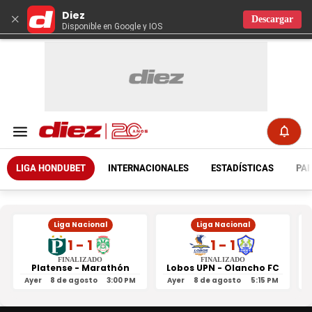
Diez
×
Descargar
Disponible en Google y IOS
LIGA HONDUBET
INTERNACIONALES
ESTADÍSTICAS
PAR
Liga Nacional
Liga Nacional
1 - 1
1 - 1
FINALIZADO
FINALIZADO
Platense - Marathón
Lobos UPN - Olancho FC
R
Ayer
8 de agosto
3:00 PM
Ayer
8 de agosto
5:15 PM