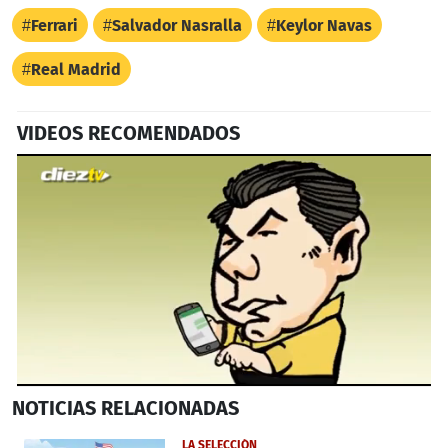
Ferrari
Salvador Nasralla
Keylor Navas
Real Madrid
VIDEOS RECOMENDADOS
0
NOTICIAS
RELACIONADAS
seconds
of
2
LA SELECCIÓN