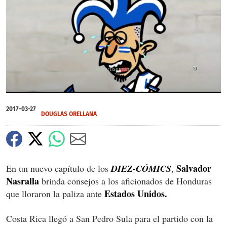
X
0
seconds
2017-03-27
of
DOUGLAS ORELLANA
0
seconds
Salvador
En un nuevo capítulo de los
DIEZ-CÓMICS
,
Nasralla
brinda consejos a los aficionados de Honduras
Estados Unidos.
que lloraron la paliza ante
Costa Rica llegó a San Pedro Sula para el partido con la