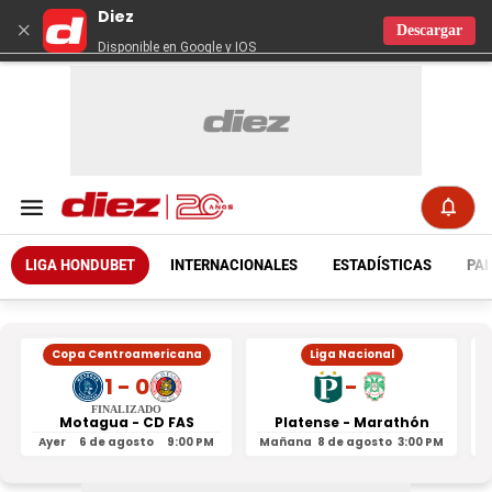
Diez
×
Descargar
Disponible en Google y IOS
LIGA HONDUBET
INTERNACIONALES
ESTADÍSTICAS
PAR
Copa Centroamericana
Liga Nacional
1 - 0
-
FINALIZADO
Motagua - CD FAS
Platense - Marathón
Ayer
6 de agosto
9:00 PM
Mañana
8 de agosto
3:00 PM