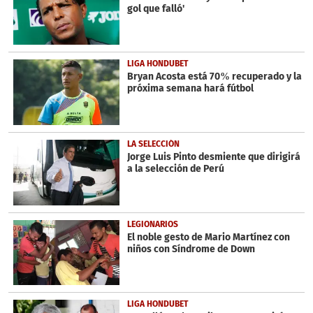
2
gol que falló'
seconds
LIGA HONDUBET
Bryan Acosta está 70% recuperado y la
próxima semana hará fútbol
LA SELECCIÓN
Jorge Luis Pinto desmiente que dirigirá
a la selección de Perú
LEGIONARIOS
El noble gesto de Mario Martínez con
niños con Síndrome de Down
LIGA HONDUBET