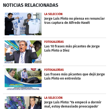
0
NOTICIAS
RELACIONADAS
seconds
of
15
LA SELECCIÓN
seconds
Jorge Luis Pinto no piensa en renunciar
tras captura de Alfredo Hawit
FOTOGALERÍAS
Las 10 frases más picantes de Jorge
Luis Pinto a Diez
FOTOGALERÍAS
Las frases más picantes que dejó Jorge
Luis Pinto en entrevista
LA SELECCIÓN
Jorge Luis Pinto: 'Ya empecé a dormir
mal, estoy demasiado preocupado'