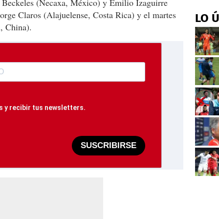
an Beckeles (Necaxa, México) y Emilio Izaguirre
Jorge Claros (Alajuelense, Costa Rica) y el martes
LO 
, China).
 y recibir tus newsletters.
SUSCRIBIRSE