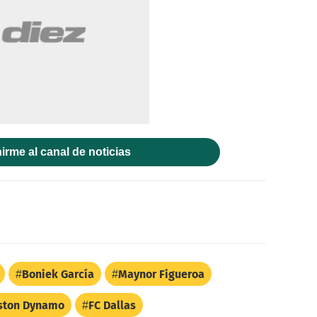
irme al canal de noticias
Boniek García
Maynor Figueroa
ston Dynamo
FC Dallas