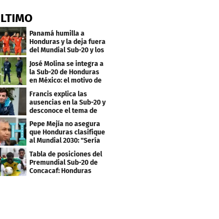
ÚLTIMO
Panamá humilla a
Honduras y la deja fuera
del Mundial Sub-20 y los
Juegos Olímpicos
José Molina se integra a
la Sub-20 de Honduras
en México: el motivo de
su viaje
Francis explica las
ausencias en la Sub-20 y
desconoce el tema de
los tiktokers
Pepe Mejía no asegura
que Honduras clasifique
al Mundial 2030: "Sería
mentir"
Tabla de posiciones del
Premundial Sub-20 de
Concacaf: Honduras
necesita un milagro