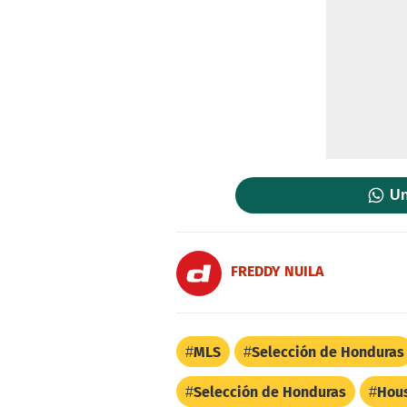
Un
FREDDY NUILA
MLS
Selección de Honduras
Selección de Honduras
Hou