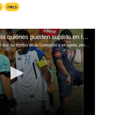
s
MLS
Maynor Figueroa revela quiénes pueden suplirlo en la Selección de Honduras
El capitán de la Bicolor reconoce que su tiempo en la Selección y se agota, pero él ya visualiza a futbolistas jóvenes que pueden quedar en su puesto.