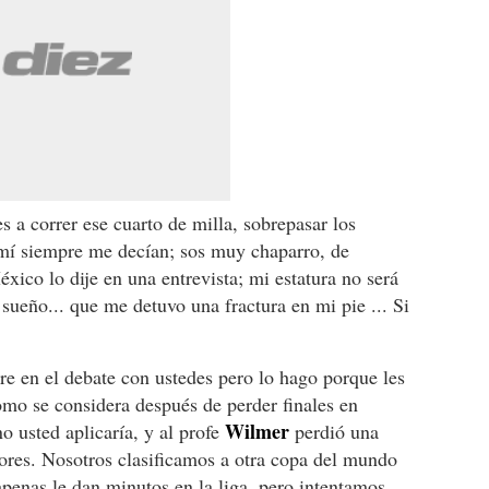
 a correr ese cuarto de milla, sobrepasar los
a mí siempre me decían; sos muy chaparro, de
xico lo dije en una entrevista; mi estatura no será
ueño... que me detuvo una fractura en mi pie ... Si
e en el debate con ustedes pero lo hago porque les
como se considera después de perder finales en
Wilmer
o usted aplicaría, y al profe
perdió una
ores. Nosotros clasificamos a otra copa del mundo
apenas le dan minutos en la liga, pero intentamos