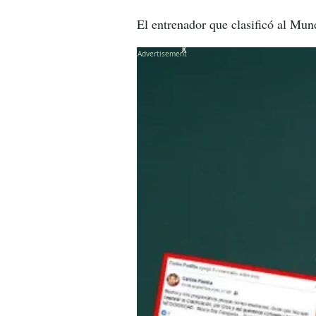
El entrenador que clasificó al Mund
X
X