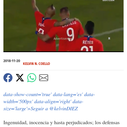
X
0
seconds
2018-11-20
of
KELVIN N. COELLO
0
seconds
data-show-count='true' data-lang='es' data-
width='500px' data-align='right' data-
size='large'>Seguir a @kelvinDIEZ
Ingenuidad, inocencia y hasta perjudicados; los defensas