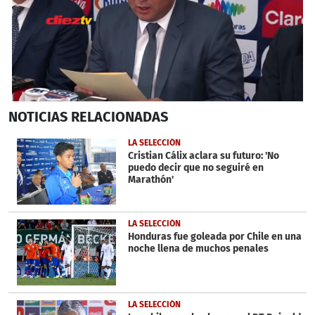
0
NOTICIAS
RELACIONADAS
seconds
of
59
LA SELECCIÓN
seconds
Cristian Cálix aclara su futuro: 'No
puedo decir que no seguiré en
Marathón'
LA SELECCIÓN
Honduras fue goleada por Chile en una
noche llena de muchos penales
LA SELECCIÓN