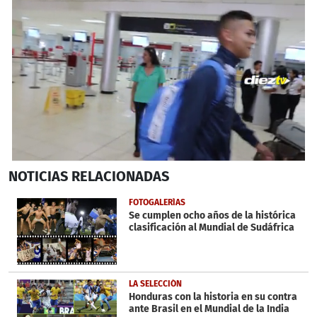
0
NOTICIAS
RELACIONADAS
seconds
of
36
FOTOGALERÍAS
seconds
Se cumplen ocho años de la histórica
clasificación al Mundial de Sudáfrica
LA SELECCIÓN
Honduras con la historia en su contra
ante Brasil en el Mundial de la India