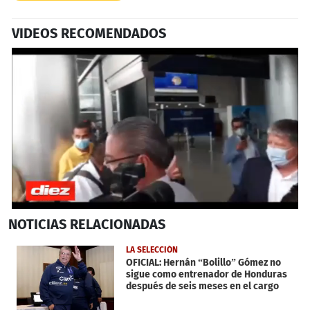
VIDEOS RECOMENDADOS
0
NOTICIAS
RELACIONADAS
seconds
of
2
LA SELECCIÓN
minutes,
OFICIAL: Hernán “Bolillo” Gómez no
46
sigue como entrenador de Honduras
seconds
después de seis meses en el cargo