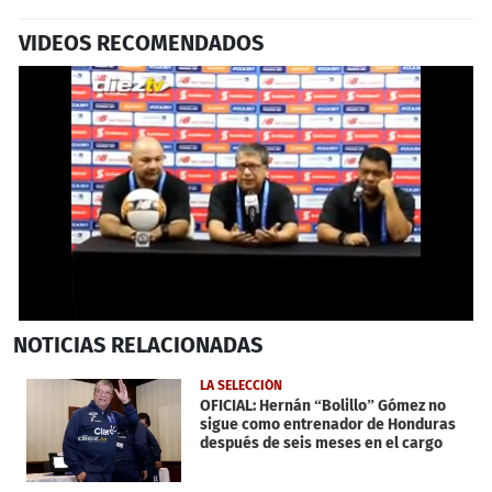
VIDEOS RECOMENDADOS
0
NOTICIAS
RELACIONADAS
seconds
of
2
LA SELECCIÓN
minutes,
OFICIAL: Hernán “Bolillo” Gómez no
11
sigue como entrenador de Honduras
seconds
después de seis meses en el cargo