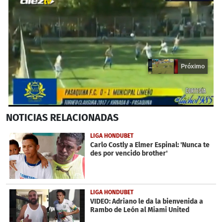
Próximo
0
NOTICIAS
RELACIONADAS
seconds
of
19
LIGA HONDUBET
seconds
Carlo Costly a Elmer Espinal: 'Nunca te
des por vencido brother'
LIGA HONDUBET
VIDEO: Adriano le da la bienvenida a
Rambo de León al Miami United