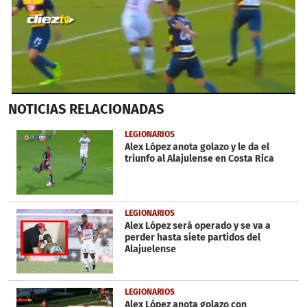
0
NOTICIAS
RELACIONADAS
seconds
of
43
LEGIONARIOS
seconds
Alex López anota golazo y le da el
triunfo al Alajulense en Costa Rica
LEGIONARIOS
Alex López será operado y se va a
perder hasta siete partidos del
Alajuelense
LEGIONARIOS
Alex López anota golazo con