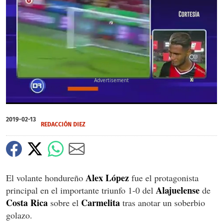
X
0
of
2019-02-13
45
REDACCIÓN DIEZ
seconds
Alex
López
El volante hondureño
fue el protagonista
Alajuelense
principal en el importante triunfo 1-0 del
de
Costa
Rica
Carmelita
sobre el
tras anotar un soberbio
golazo.