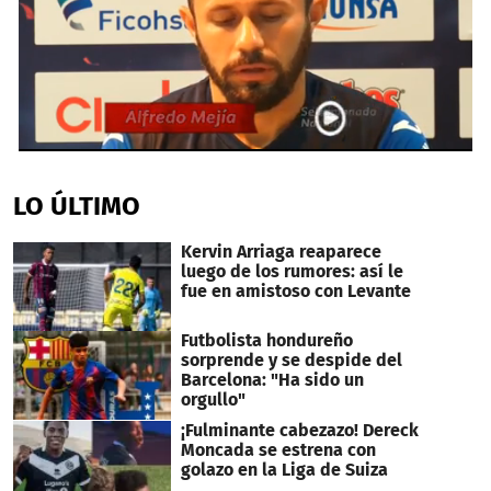
0
seconds
of
LO ÚLTIMO
2
minutes,
18
Kervin Arriaga reaparece
seconds
luego de los rumores: así le
fue en amistoso con Levante
Futbolista hondureño
sorprende y se despide del
Barcelona: "Ha sido un
orgullo"
¡Fulminante cabezazo! Dereck
Moncada se estrena con
golazo en la Liga de Suiza