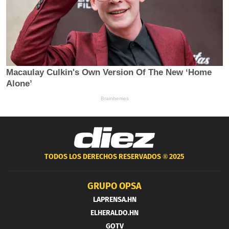
TODOS LOS DERECHOS RESERVADOS ®
2025
GRUPO OPSA
LAPRENSA.HN
ELHERALDO.HN
GOTV