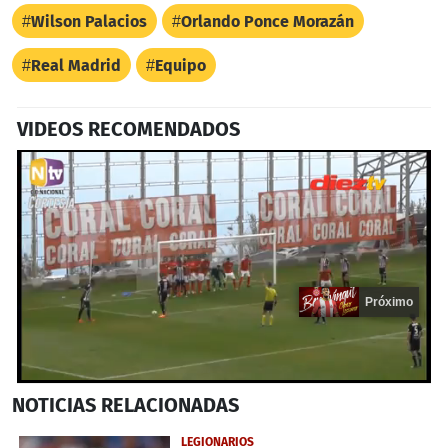
Wilson Palacios
Orlando Ponce Morazán
Real Madrid
Equipo
VIDEOS RECOMENDADOS
Próximo
0
NOTICIAS
RELACIONADAS
seconds
of
21
LEGIONARIOS