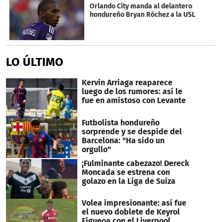
seconds
Orlando City manda al delantero
hondureño Bryan Róchez a la USL
LO ÚLTIMO
Kervin Arriaga reaparece
luego de los rumores: así le
fue en amistoso con Levante
Futbolista hondureño
sorprende y se despide del
Barcelona: "Ha sido un
orgullo"
¡Fulminante cabezazo! Dereck
Moncada se estrena con
golazo en la Liga de Suiza
Volea impresionante: así fue
el nuevo doblete de Keyrol
Figueoa con el Liverpool