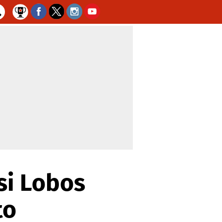
si Lobos
to