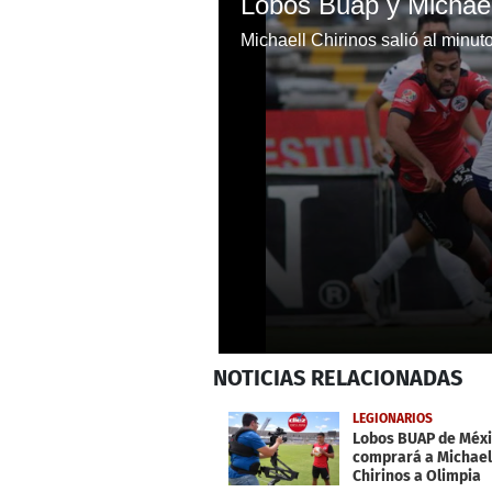
0
NOTICIAS
RELACIONADAS
seconds
of
46
LEGIONARIOS
seconds
Volume
Lobos BUAP de Méxi
0%
comprará a Michael
Chirinos a Olimpia