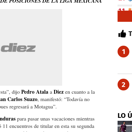
DE POSICIONES DE LA LIGA MEXICANA
1
2
Pedro Atala
Diez
sta”, dijo
a
en cuanto a la
an Carlos Suazo
, manifestó: “Todavía no
 pues regresará a Motagua”.
LO 
nduras
para pasar unas vacaciones mientras
gó 11 encuentros de titular en esta su segunda