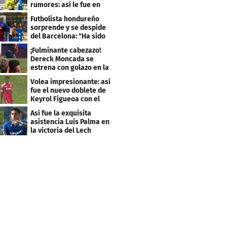
rumores: así le fue en
amistoso con Levante
Futbolista hondureño
sorprende y se despide
del Barcelona: "Ha sido
un orgullo"
¡Fulminante cabezazo!
Dereck Moncada se
estrena con golazo en la
Liga de Suiza
Volea impresionante: así
fue el nuevo doblete de
Keyrol Figueoa con el
Liverpool
Así fue la exquisita
asistencia Luis Palma en
la victoria del Lech
Poznán