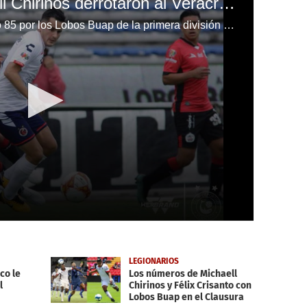
Lobos Buap y Michaell Chirinos derrotaron al Veracruz por la Liga MX
Michaell Chirinos salió al minuto 85 por los Lobos Buap de la primera división de México en el triunfo ante Veracruz.
LEGIONARIOS
co le
Los números de Michaell
l
Chirinos y Félix Crisanto con
Lobos Buap en el Clausura