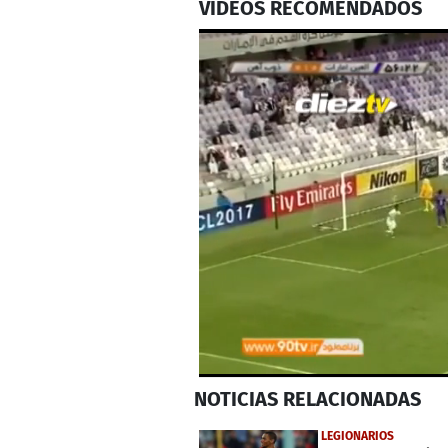
VIDEOS RECOMENDADOS
0
NOTICIAS
RELACIONADAS
seconds
of
44
LEGIONARIOS
seconds
Volume