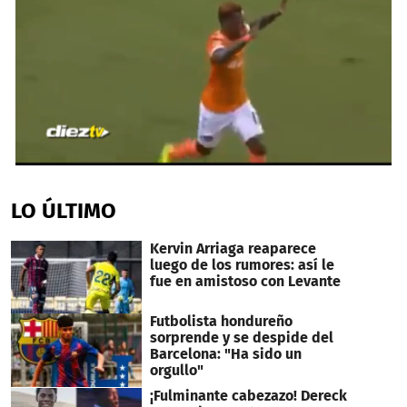
0
seconds
of
LO ÚLTIMO
56
seconds
Kervin Arriaga reaparece
luego de los rumores: así le
fue en amistoso con Levante
Futbolista hondureño
sorprende y se despide del
Barcelona: "Ha sido un
orgullo"
¡Fulminante cabezazo! Dereck