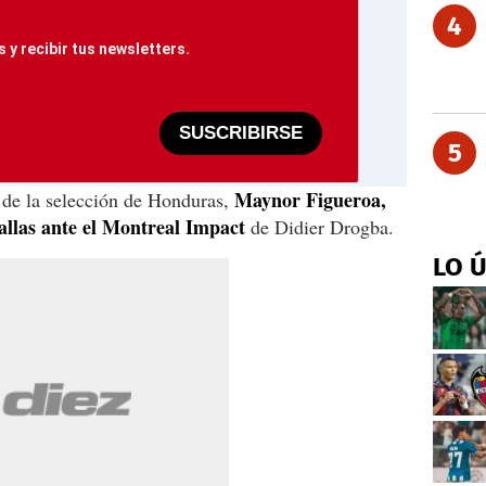
4
 y recibir tus newsletters.
SUSCRIBIRSE
5
Maynor Figueroa,
 de la selección de Honduras,
Dallas ante el Montreal Impact
de Didier Drogba.
LO 