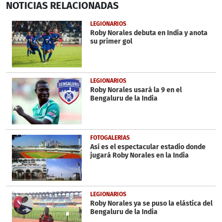
NOTICIAS
RELACIONADAS
seconds
of
1
LEGIONARIOS
minute,
Roby Norales debuta en India y anota
27
su primer gol
seconds
LEGIONARIOS
Roby Norales usará la 9 en el
Bengaluru de la India
FOTOGALERÍAS
Así es el espectacular estadio donde
jugará Roby Norales en la India
LEGIONARIOS
Roby Norales ya se puso la elástica del
Bengaluru de la India