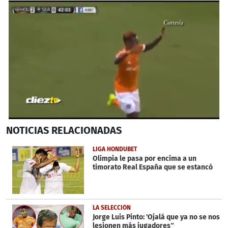
0
NOTICIAS
RELACIONADAS
seconds
of
56
LIGA HONDUBET
seconds
Olimpia le pasa por encima a un
timorato Real España que se estancó
LA SELECCIÓN
Jorge Luis Pinto: 'Ojalá que ya no se nos
lesionen más jugadores”