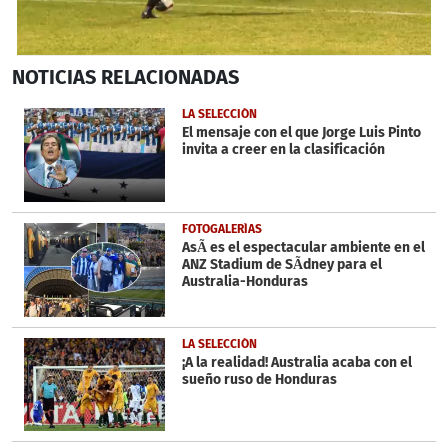
0
NOTICIAS
RELACIONADAS
seconds
of
1
LA SELECCIÓN
minute,
El mensaje con el que Jorge Luis Pinto
26
invita a creer en la clasificación
seconds
FOTOGALERÍAS
AsÃ­ es el espectacular ambiente en el
ANZ Stadium de SÃ­dney para el
Australia-Honduras
LA SELECCIÓN
¡A la realidad! Australia acaba con el
sueño ruso de Honduras