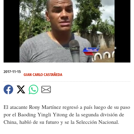
X
0
of
2017-11-15
8
GIAN CARLO CASTAÑEDA
minutes,
24
seconds
El atacante Rony Martínez regresó a país luego de su paso
por el Baoding Yingli Yitong de la segunda división de
China, habló de su futuro y se la Selección Nacional.