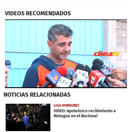
VIDEOS RECOMENDADOS
0
NOTICIAS
RELACIONADAS
seconds
of
1
LIGA HONDUBET
minute,
VIDEO: Apoteósico recibimiento a
36
Motagua en el Nacional
seconds