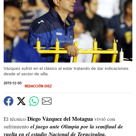
X
X
Vázquez sufrió en el clásico al estar tratando de dar indicaciones
desde el sector de silla.
2015-12-05
REDACCIÓN DIEZ
Diego Vázquez del Motagua
El técnico
vivió con
sufrimiento
el juego ante Olimpia por la semifinal de
vuelta en el estadio Nacional de Tegucigalpa.