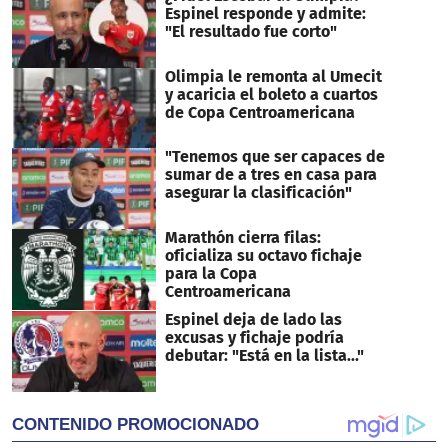
Espinel responde y admite:
"El resultado fue corto"
Olimpia le remonta al Umecit
y acaricia el boleto a cuartos
de Copa Centroamericana
"Tenemos que ser capaces de
sumar de a tres en casa para
asegurar la clasificación"
Marathón cierra filas:
oficializa su octavo fichaje
para la Copa
Centroamericana
Espinel deja de lado las
excusas y fichaje podría
debutar: "Está en la lista..."