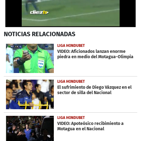
Próximo
0
NOTICIAS
RELACIONADAS
seconds
of
22
LIGA HONDUBET
seconds
VIDEO: Aficionados lanzan enorme
piedra en medio del Motagua-Olimpia
LIGA HONDUBET
El sufrimiento de Diego Vázquez en el
sector de silla del Nacional
LIGA HONDUBET
VIDEO: Apoteósico recibimiento a
Motagua en el Nacional